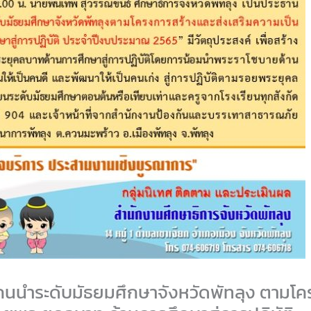
นนำระดับมัธยมศึกษาจังหวัดพัทลุง ตามโคร