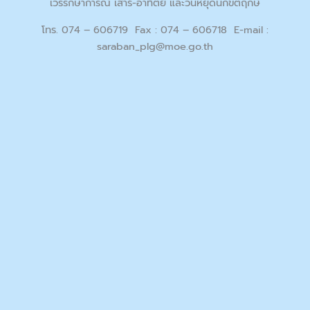
เวรรักษาการณ์ เสาร์-อาทิตย์ และวันหยุดนักขัตฤกษ์
โทร. 074 – 606719 Fax : 074 – 606718 E-mail :
saraban_plg@moe.go.th