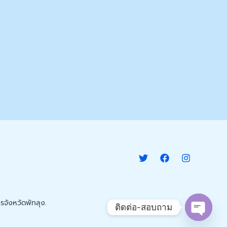
จังหวัดพัทลุง.
ติดต่อ-สอบถาม
Open c