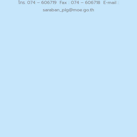
โทร. 074 – 606719 Fax : 074 – 606718 E-mail :
saraban_plg@moe.go.th