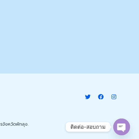
จังหวัดพัทลุง.
ติดต่อ-สอบถาม
Open c