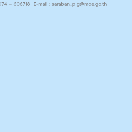
 074 – 606718 E-mail :
saraban_plg@moe.go.th