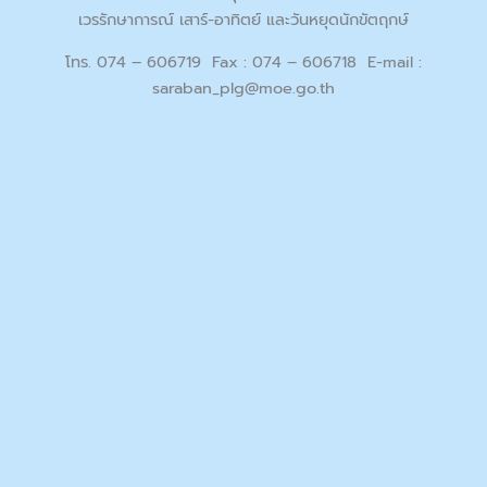
เวรรักษาการณ์ เสาร์-อาทิตย์ และวันหยุดนักขัตฤกษ์
โทร. 074 – 606719 Fax : 074 – 606718 E-mail :
saraban_plg@moe.go.th