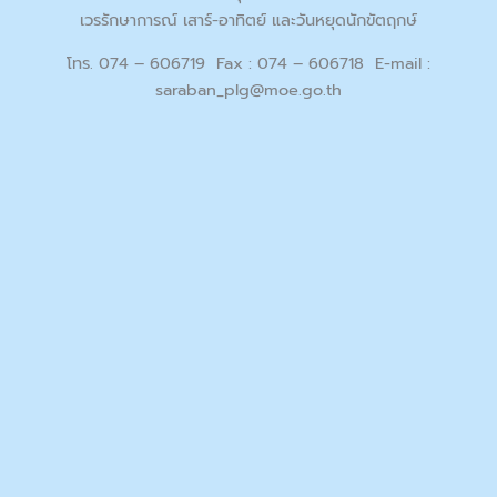
เวรรักษาการณ์ เสาร์-อาทิตย์ และวันหยุดนักขัตฤกษ์
โทร. 074 – 606719 Fax : 074 – 606718 E-mail :
saraban_plg@moe.go.th