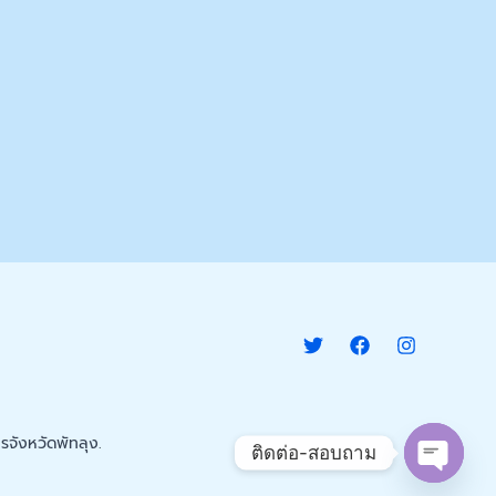
จังหวัดพัทลุง.
ติดต่อ-สอบถาม
Open c