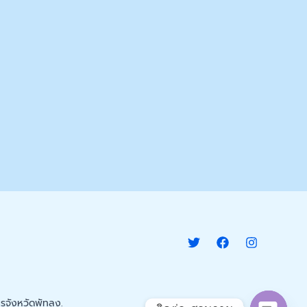
จังหวัดพัทลุง.