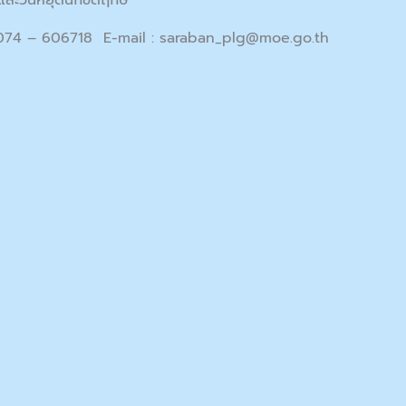
และวันหยุดนักขัตฤกษ์
 074 – 606718 E-mail :
saraban_plg@moe.go.th