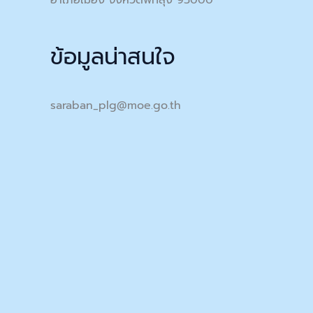
อำเภอเมือง จังหวัดพัทลุง 93000
ข้อมูลน่าสนใจ
saraban_plg@moe.go.th