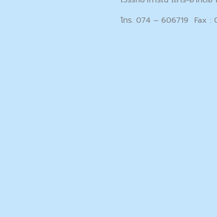
เวรรักษาการณ์ เสาร์-อาทิตย์ 
โทร. 074 – 606719 Fax :