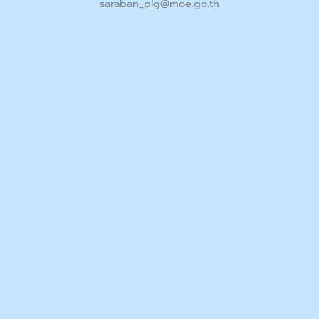
saraban_plg@moe.go.th