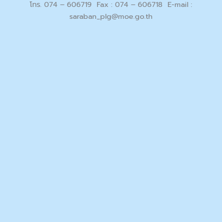
โทร. 074 – 606719 Fax : 074 – 606718 E-mail :
saraban_plg@moe.go.th