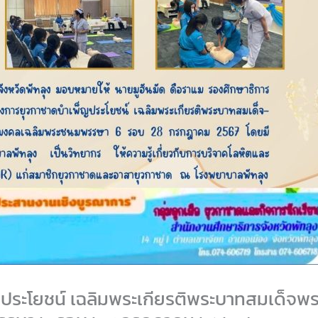
ะโยชน์ เฉลิมพระเกียรติพระบาทสมเด็จพระเจ