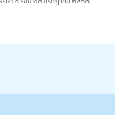
รรษา ๖ รอบ ๒๘ กรกฎาคม ๒๕๖๗