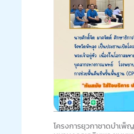
โครงการยุวกาชาดบำเพ็ญปร