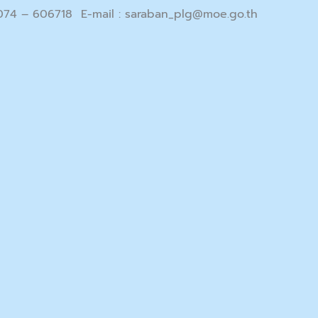
 074 – 606718 E-mail :
saraban_plg@moe.go.th